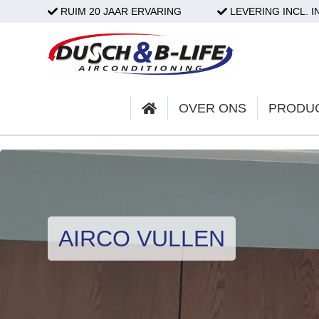
RUIM 20 JAAR ERVARING
LEVERING INCL. I
HOME
OVER ONS
OVER ONS
PRODU
PRODUCTEN
PARTICULIER
ZAKELIJK
AIRCO VULLEN
SERVICE & ONDERHOUD
PROJECTEN