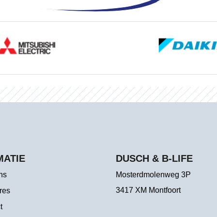
MATIE
DUSCH & B-LIFE
ns
Mosterdmolenweg 3P
3417 XM Montfoort
res
t