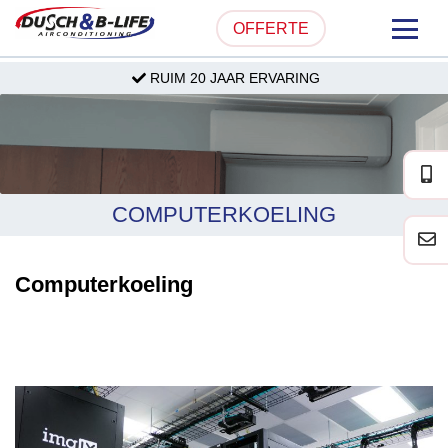
OFFERTE
RUIM 20 JAAR ERVARING
HOME
OVER ONS
PRODUCTEN
COMPUTERKOELING
PARTICULIER
Computerkoeling
ZAKELIJK
SERVICE & ONDERHOUD
PROJECTEN