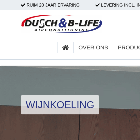
RUIM 20 JAAR ERVARING
LEVERING INCL. I
HOME
OVER ONS
OVER ONS
PRODU
PRODUCTEN
PARTICULIER
ZAKELIJK
WIJNKOELING
SERVICE & ONDERHOUD
PROJECTEN