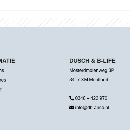
MATIE
DUSCH & B-LIFE
ns
Mosterdmolenweg 3P
3417 XM Montfoort
res
t
0348 – 422 970
info@db-airco.nl