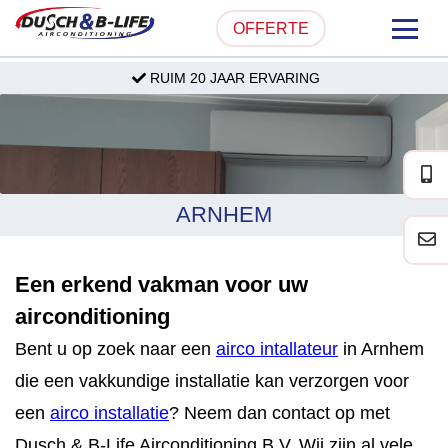
OFFERTE
RUIM 20 JAAR ERVARING
HOME
OVER ONS
PRODUCTEN
ARNHEM
PARTICULIER
Een erkend vakman voor uw
ZAKELIJK
airconditioning
SERVICE & ONDERHOUD
Bent u op zoek naar een
airco intallateur
in Arnhem
die een vakkundige installatie kan verzorgen voor
PROJECTEN
een
airco installatie
? Neem dan contact op met
Dusch & B-Life Airconditioning B.V. Wij zijn al vele