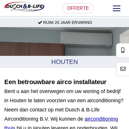
OFFERTE
RUIM 20 JAAR ERVARING
HOME
OVER ONS
PRODUCTEN
HOUTEN
PARTICULIER
Een betrouwbare airco installateur
ZAKELIJK
Bent u aan het overwegen om uw woning of bedrijf
SERVICE & ONDERHOUD
in Houten te laten voorzien van een airconditioning?
Neem dan contact op met Dusch & B-Life
PROJECTEN
Airconditioning B.V. Wij kunnen de
airconditioning
thuis
bij u in Houten leveren en onderhouden. Wij