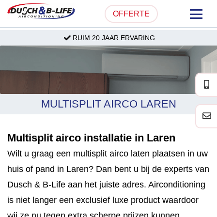
OFFERTE
RUIM 20 JAAR ERVARING
HOME
OVER ONS
PRODUCTEN
MULTISPLIT AIRCO LAREN
PARTICULIER
Multisplit airco installatie in Laren
ZAKELIJK
Wilt u graag een multisplit airco laten plaatsen in uw
SERVICE & ONDERHOUD
huis of pand in Laren? Dan bent u bij de experts van
Dusch & B-Life aan het juiste adres. Airconditioning
PROJECTEN
is niet langer een exclusief luxe product waardoor
wij ze nu tegen extra scherpe prijzen kunnen