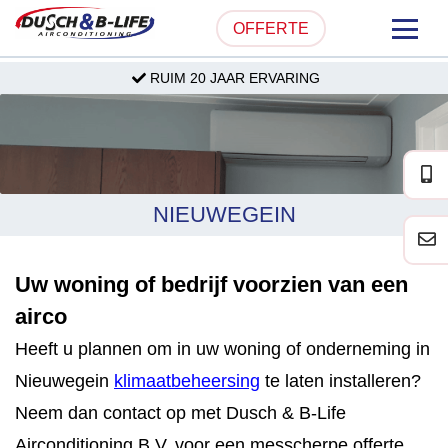
OFFERTE
RUIM 20 JAAR ERVARING
HOME
OVER ONS
PRODUCTEN
NIEUWEGEIN
PARTICULIER
Uw woning of bedrijf voorzien van een
ZAKELIJK
airco
SERVICE & ONDERHOUD
Heeft u plannen om in uw woning of onderneming in
Nieuwegein
klimaatbeheersing
te laten installeren?
PROJECTEN
Neem dan contact op met Dusch & B-Life
Airconditioning B.V. voor een messcherpe offerte