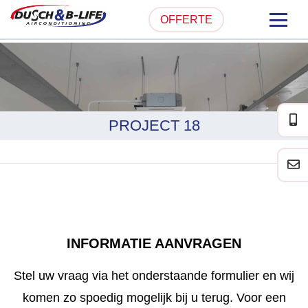
OFFERTE
HOME
OVER ONS
PROJECT 18
PRODUCTEN
PARTICULIER
ZAKELIJK
SERVICE & ONDERHOUD
INFORMATIE AANVRAGEN
PROJECTEN
Stel uw vraag via het onderstaande formulier en wij
komen zo spoedig mogelijk bij u terug. Voor een