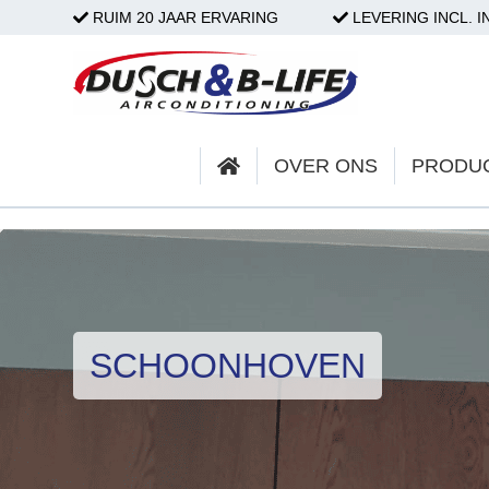
RUIM 20 JAAR ERVARING
LEVERING INCL. I
HOME
OVER ONS
OVER ONS
PRODU
PRODUCTEN
PARTICULIER
ZAKELIJK
SCHOONHOVEN
SERVICE & ONDERHOUD
PROJECTEN