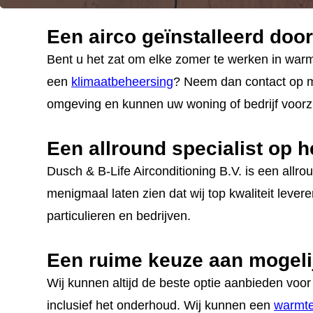
CONTACT
Een airco geïnstalleerd doo
STORING MELDEN
Bent u het zat om elke zomer te werken in war
AFSPRAAK MAKEN
een
klimaatbeheersing
? Neem dan contact op me
omgeving en kunnen uw woning of bedrijf voorz
Een allround specialist op h
Dusch & B-Life Airconditioning B.V. is een allr
menigmaal laten zien dat wij top kwaliteit lever
particulieren en bedrijven.
Een ruime keuze aan mogel
Wij kunnen altijd de beste optie aanbieden voo
inclusief het onderhoud. Wij kunnen een
warmte