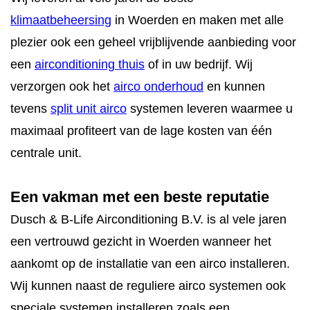
CONTACT
klimaatbeheersing
in Woerden en maken met alle
STORING MELDEN
plezier ook een geheel vrijblijvende aanbieding voor
een
airconditioning thuis
of in uw bedrijf. Wij
AFSPRAAK MAKEN
verzorgen ook het
airco onderhoud
en kunnen
tevens
split unit airco
systemen leveren waarmee u
maximaal profiteert van de lage kosten van één
centrale unit.
Een vakman met een beste reputatie
Dusch & B-Life Airconditioning B.V. is al vele jaren
een vertrouwd gezicht in Woerden wanneer het
aankomt op de installatie van een airco installeren.
Wij kunnen naast de reguliere airco systemen ook
speciale systemen installeren zoals een