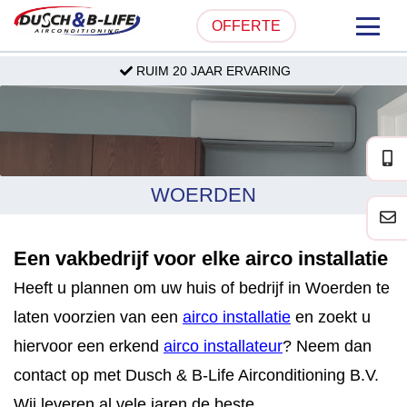
OFFERTE
RUIM 20 JAAR ERVARING
HOME
OVER ONS
PRODUCTEN
WOERDEN
PARTICULIER
Een vakbedrijf voor elke airco installatie
ZAKELIJK
Heeft u plannen om uw huis of bedrijf in Woerden te
SERVICE & ONDERHOUD
laten voorzien van een
airco installatie
en zoekt u
hiervoor een erkend
airco installateur
? Neem dan
PROJECTEN
contact op met Dusch & B-Life Airconditioning B.V.
Wij leveren al vele jaren de beste